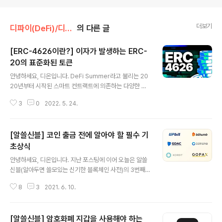
더보기
디파이(DeFi)/디파이 초보자 가이드
의 다른 글
[ERC-4626이란?] 이자가 발생하는 ERC-
20의 표준화된 토큰
글 내용
안녕하세요, 디온입니다. DeFi Summer라고 불리는 20
20년부터 시작된 스마트 컨트랙트에 의존하는 다양한 탈
중앙화금융(DeFi) 프로토콜들의 등장은 디지털자산 생태
3
0
2022. 5. 24.
계 환경을 크게 변화시켰습니다. 현재 디지털자산 생태계
에는 백개의 디파이 프로토콜을 통해 111B 달러 상당의 자
산들이 예치되어 있으며, 이 중 가장 크고 오래된 퍼블릭체
[알쓸신블] 코인 출금 전에 알아야 할 필수 기
인인 이더리움 메인넷 상에는 64% 정도의 자산들이 올라
와 있습니다. 더불어 해당 수치에는 EVM호환 체인을 비롯
초상식
글 내용
하여 레이어2 확장 솔루션 네트워크가 빠져 있는 관계로,
안녕하세요, 디온입니다. 지난 포스팅에 이어 오늘은 알쓸
이더리움 메인넷에 의존하고 있거나 표준을 따르는 체인들
신블(알아두면 쓸모있는 신기한 블록체인 사전)의 3번째
까지 포함하는 경우 이더리움의 지배력은 훨씬 더 높아진
시리즈로 거래소에서 코인 출금 전에 알아야 할 필수 기초
다고 할 수 있습니다. 단일 인터페이스 표준화의 필요성 대
8
3
2021. 6. 10.
상식에 대해서 설명해보겠습니다. 암호화폐 개인 지갑을
출, AMM DEX, 일드 파밍, 스테..
사용하는 이유가 궁금하신 분들, 가장 대표적인 암호화폐
지갑인 메타마스크를 사용하는 방법에 대해 자세한 내용이
[알쓸신블] 암호화폐 지갑을 사용해야 하는
궁금하신 분들은 지난 알쓸신블 시리즈를 참고해주세요.