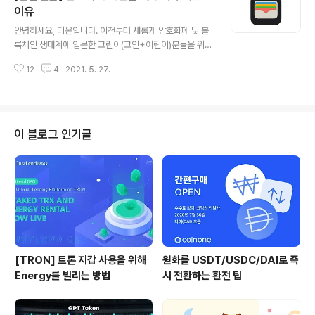
거래소간 차익 거래나 해외 거래소 이용을 위해서 업비트,
이유
글 내용
빗썸, 고팍스 등의 거래소에 보관 중인 코인을 다른 거래소
안녕하세요, 디온입니다. 이전부터 새롭게 암호화폐 및 블
로 옮기다가 네트워크나 지갑 주소를 착각하여 코인을 잃
록체인 생태계에 입문한 코린이(코인+어린이)분들을 위해
어버리시는 분들이 정말 많습니다. 거래소간 코인 전송 방
기초적인 내용을 쉽게 다뤄보는 콘텐츠를 올려볼까 생각만
법에 대해서도 별도의 포스팅으로 자세히 다룰 예정이니,
12
4
2021. 5. 27.
해왔었는데, 오늘부터 시간이 허락(?)할 때마다 알쓸신블
일단은 거래소에서 코인 출금 전에 알아야 할 필수..
(알아두면 쓸모있는 신기한 블록체인 사전) 시리즈로 코린
이들을 위한 콘텐츠 연재를 해볼까 합니다. 오늘은 알쓸신
블의 첫 번째 시리즈로 암호화폐 개인 지갑을 사용해야 하
는 이유 및 시작방법에 대해서 알려드립니다. 1. 개인지갑
이 블로그 인기글
이란? 우리가 암호화폐(또는 가상자산) 거래소에서 사고
팔며 소위 "코인"이라고 부르는 비트코인, 이더리움 등은
블록체인 기술을 기반으로 하고 있고 저마다 자신만의 네
트워크를 가지고 있습니다. 간단하게는 신한은행, 국민은
행, 하나은행 계좌를 만들듯이 비트코인을 보관할..
[TRON] 트론 지갑 사용을 위해
원화를 USDT/USDC/DAI로 즉
Energy를 빌리는 방법
시 전환하는 환전 팁