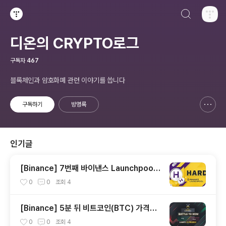
검색하기
티스토리
디온의 CRYPTO로그
구독자
467
블록체인과 암호화폐 관련 이야기를 씁니다
구독하기
방명록
신고하기 레이어
열기
인기글
[Binance] 7번째 바이낸스 Launchpool
하드프로토콜(HARD) 공개
0
0
조회
4
[Binance] 5분 뒤 비트코인(BTC) 가격을
예측하는 바이낸스 선물 Battle 게임
0
0
조회
4