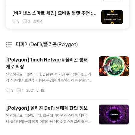
[바이낸스 스마트 체인] 모바일 월렛 추천 :
토큰 포켓(Token Pocket)
3
0
조회
4
디파이(DeFi)/폴리곤(Polygon)
분류 전체보기
주요 글 목록
[Polygon] 1inch Network 폴리곤 생태
계로 확장
글 내용
안녕하세요, 디온입니다. DeFi에서 가장 수익성이 높고 가
장 신속하며 보안성이 높은 운영을 가능하게 하는 탈중앙
네트워크 1인치에서 이더리움, 바이낸스 스마트 체인에 이
작성시간
3
1
2021. 5. 18.
어 폴리곤(구 매틱)의 지원 소식을 발표하였습니다. 1인치
네트워크 미디엄 : 1inch Network expands to Polyg
on 1인치 네트워크으의 이번 확장을 통해 폴리곤 사용자들
[Polygon] 폴리곤 DeFi 생태계 간단 정보
은 커브 파이낸스, 스시스왑, 퀵스왑, 에이브(아베) v2, Co
글 내용
안녕하세요, 디온입니다. 최근에 바이낸스 스마트 체인이
meth와 같은 폴리곤 네트워크 상의 여러 유동성 소스를
나 솔라나에 못지 않게 이더리움 레이어2 스케일링 솔루션
편하게 활용할 수 있습니다. 폴리곤은 이더리움의 레이어2
인 폴리곤(MATIC에서 Polygon으로 리브랜딩)도 많은
스케일링 솔루션으로 초당 약 7,000건의 트랜잭션을 처리
관심을 받고 있습니다. 폴리곤이 큰 관심을 받는 것은 Aav
하는 높은 TPS를 자랑하는 관계로 이더리움의 느린 트랜