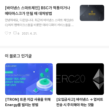
이들을 위한 콘텐츠 연재를 해볼까 합니다. 오늘은 알쓸신
[바이낸스 스마트체인] BSC가 먹통이거나
블의 첫 번째 시리즈로 암호화폐 개인 지갑을 사용해야 하
는 이유 및 시작방법에 대해서 알려드립니다. 1. 개인지갑
메타마스크가 안될 때 대처방법
글 내용
이란? 우리가 암호화폐(또는 가상자산) 거래소에서 사고
안녕하세요, 디온입니다. 최근에 바이낸스 스마트 체인(BS
팔며 소위 "코인"이라고 부르는 비트코인, 이더리움 등은
C)에서 팬케이크스왑을 비롯한 여러 디파이 서비스들을 이
블록체인 기술을 기반으로 하고 있고 저마다 자신만의 네
용할 때 제대로 트랜잭션이 일어나지 않거나, 메타마스크
트워크를 가지고 있습니다. 간단하게는 신한은행, 국민은
7
6
2021. 4. 21.
팝업 창에 뭔가 오류 문구가 뜨는 경험을 하는 분들이 많으
행, 하나은행 계좌를 만들듯이 비트코인을 보관할..
실겁니다. 보통은 바이낸스 스마트 체인이 과부하가 걸렸
다, 혼잡현상(congestion)이다, BSC가 다운됐다라고들
이야기를 하곤 하는데, 사실 바이낸스 스마트 체인 자체에
문제가 있는 것이 아니라 퍼블릭 데이터 씨드 노드에 과부
이 블로그 인기글
하가 발생한 것입니다. 이런 경우에는 메타마스크나 사용
중인 모바일 월렛의 노드 설정을 변경해주면 정상적으로
서비스를 이용할 수 있으며, 이럴 때를 대비해서 여러 퍼블
릭 노드들의 주소를 저장해두시는 것이 좋습니다. 노드 설
정 변경은 위와 같이 New RPC..
[TRON] 트론 지갑 사용을 위해
[오입금사고] 바이낸스 → 업비트
Energy를 빌리는 방법
전송 시 주의해야 하는 것들