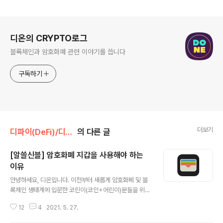
로그 정보
디온의 CRYPTO로그
블록체인과 암호화폐 관련 이야기를 씁니다
구독하기
더보기
디파이(DeFi)/디파이 초보자 가이드
의 다른 글
[알쓸신블] 암호화폐 지갑을 사용해야 하는
이유
글 내용
안녕하세요, 디온입니다. 이전부터 새롭게 암호화폐 및 블
록체인 생태계에 입문한 코린이(코인+어린이)분들을 위해
기초적인 내용을 쉽게 다뤄보는 콘텐츠를 올려볼까 생각만
12
4
2021. 5. 27.
해왔었는데, 오늘부터 시간이 허락(?)할 때마다 알쓸신블
(알아두면 쓸모있는 신기한 블록체인 사전) 시리즈로 코린