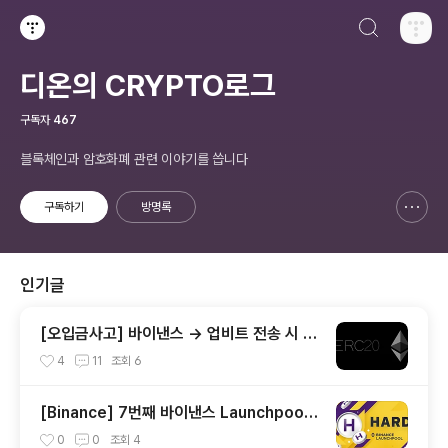
검색하기
티스토리
디온의 CRYPTO로그
구독자
467
블록체인과 암호화폐 관련 이야기를 씁니다
구독하기
방명록
신고하기 레이어
열기
인기글
[오입금사고] 바이낸스 → 업비트 전송 시 주
의해야 하는 것들
4
11
조회
6
[Binance] 7번째 바이낸스 Launchpool
하드프로토콜(HARD) 공개
0
0
조회
4