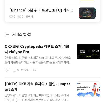
[Binance] 5분 뒤 비트코인(BTC) 가격을
예측하는 바이낸스 선물 Battle 게임
0
0
조회
4
거래소/OKX
분류 전체보기
주요 글 목록
OKX월렛 Cryptopedia 이벤트 소개 : 1회
차 zkSync Era
글 내용
안녕하세요, 디온입니다. 최근 CeFi의 대표 주자인 거래소
들이 사용자들의 지갑 사용 허들을 낮추는 동시에 자체적
으로 새로운 비즈니스 모델을 모색하고자 MPC 기반의 D
작성시간
0
0
2023. 5. 27.
eFi 월렛 서비스들을 제공하고 있는 것이 새로운 트렌드입
니다. 특히, 최신 트렌드를 빠르게 쫓아가고 싶으나 시간 부
족하거나 어떻게 해야될지 잘 몰라서 쫓아가지 못하는 분
[OKEx] OKB 가격 유지의 비결인 Jumpst
들의 경우 거래소들의 DeFi Wallet 관련 이벤트들을 쫓아
art 소개
가보는 것이 도움이 정말 많이 될 수 있습니다. 오늘은 OK
글 내용
X거래소의 Learn to Earn 서비스인 Cryptopedia를 소
안녕하세요, 디온입니다. 최근 비트코인의 약세장 속에서
개드립니다. OKX Cryptopedia란? 원문 링크 : OKX W
BNB, HT, FTT 등 거래소 토큰들의 가격도 같이 크게 하
allet Launches Cryptopedia: Discover a New Le
락하는 모습을 보이고 있습니다. 그럼에도 불구하고 신기