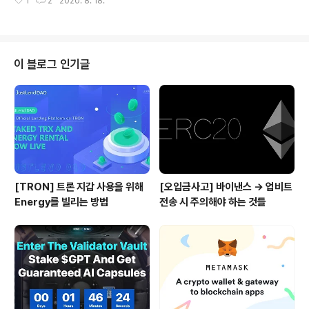
1
2
2020. 8. 18.
수준이라 기존에 유니스왑을 이용해보신 분들이라면 조금
(ALGO), ..
만 만져보시면 쉽게 이용이 가능하실 것 같네요. 저스트스
왑 베타 버전 링크 : https://test.justswap.io/ 현재 여러
코인 커뮤니티에서는 저스트스왑이 출시되면 어떤 TRC2
0토큰의 가격이 급상승할 것이냐를 두고 다양한 예측들이
이 블로그 인기글
나오고 있는데, 일단 출시 이후 초반에는 다음과 같은 리스
크를 주의하실 필요가 있습니다. (1) 개인지갑 조작 상의 실
수 : 개인 지갑을 처음 사용하시는 경우에는 POOL에 유동
성을 공급하려다가 잘못된 토큰 스왑을 진행하거나, 교환
하려는 토큰쌍을 ..
[TRON] 트론 지갑 사용을 위해
[오입금사고] 바이낸스 → 업비트
Energy를 빌리는 방법
전송 시 주의해야 하는 것들