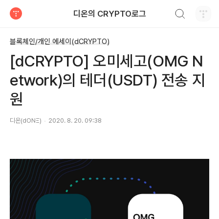
검색하기
디온의 CRYPTO로그
티스토리
블록체인/개인 에세이(dCRYPTO)
[dCRYPTO] 오미세고(OMG N
etwork)의 테더(USDT) 전송 지
원
디온(dONΞ)
2020. 8. 20. 09:38