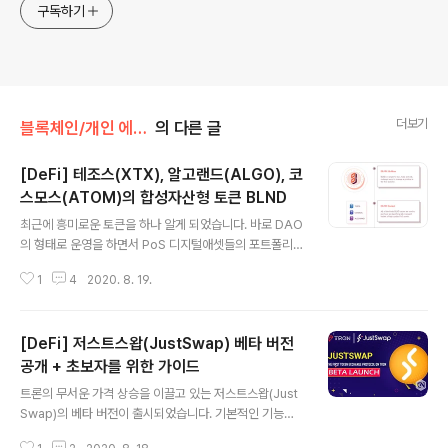
구독하기
더보기
블록체인/개인 에세이(dCRYPTO)
의 다른 글
[DeFi] 테조스(XTX), 알고랜드(ALGO), 코
스모스(ATOM)의 합성자산형 토큰 BLND
글 내용
최근에 흥미로운 토큰을 하나 알게 되었습니다. 바로 DAO
의 형태로 운영을 하면서 PoS 디지털애셋들의 포트폴리오
를 하나의 바스켓으로 운영하는 방식의 합성자산형 토큰인
1
4
2020. 8. 19.
BLND입니다. 개인적으로 최근에 알고랜드의 투자 비중을
많이 높였는데 그 이유는 일전에 포스팅을 통해 알고랜드
를 간략하게 소개드렸던 것처럼 (1) 코인베이스, 써클 등 미
[DeFi] 저스트스왑(JustSwap) 베타 버전
국 기반으로 꽤나 백업을 받는 곳들이 많다는 점, 그리고
(2) 비교적 후발주자임에도 불구하고 다양한 파트너십을
공개 + 초보자를 위한 가이드
글 내용
통해 PoS 생태계에서 빠르게 연결되고 성장하고 있다는
트론의 무서운 가격 상승을 이끌고 있는 저스트스왑(Just
점이 매력적이라는 생각이 들었기 때문입니다. 포트폴리오
Swap)의 베타 버전이 출시되었습니다. 기본적인 기능들
: https://data.stakerdao.com/blend BLND의 바스
이나 디자인들은 이더리움 기반의 유니스왑과 거의 동일한
켓 토큰(포트폴리오)으로는 현재 테조스(XTZ), 알고랜드