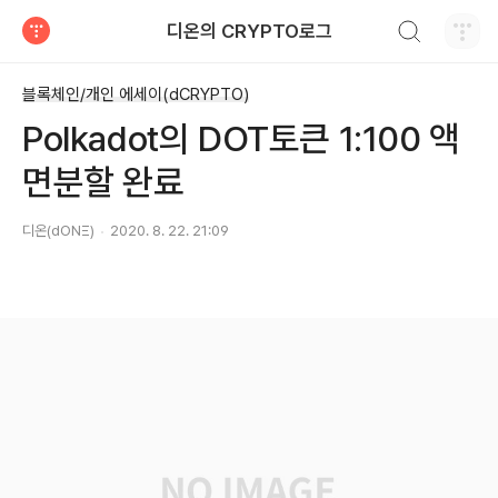
검색하기
디온의 CRYPTO로그
티스토리
블록체인/개인 에세이(dCRYPTO)
Polkadot의 DOT토큰 1:100 액
면분할 완료
디온(dONΞ)
2020. 8. 22. 21:09