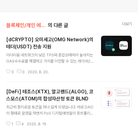
더보기
블록체인/개인 에세이(dCRYPTO)
의 다른 글
[dCRYPTO] 오미세고(OMG Network)의
테더(USDT) 전송 지원
글 내용
이더리움 네트워크의 낮은 TPS와 혼잡상태에서 높아지는
GAS수수료를 해결하고 가치를 이전할 수 있는 레이어2
솔루션인 OMG Network는 Bitfinex와의 협업을 통해
0
0
2020. 8. 20.
테더(USDT)의 저렴하고 빠른 전송을 지원하게 되었습니
다. OMG Network 발표 : Achieving Ethereum Scal
ability: Tether (USDt) Integration Now Live on O
[DeFi] 테조스(XTX), 알고랜드(ALGO), 코
MG Network 현재 OMG Network 메인넷 v1의 블록
익스플로러를 확인해보면 USDT의 발행 및 전송이 가능해
스모스(ATOM)의 합성자산형 토큰 BLND
글 내용
진 것을 확인하실 수 있습니다. 블록익스플로러 : https://
최근에 흥미로운 토큰을 하나 알게 되었습니다. 바로 DAO
blockexplorer.mainnet.v1.omg.network/transact
의 형태로 운영을 하면서 PoS 디지털애셋들의 포트폴리오
ion/0xaf077ce0ada824cfd113783a..
를 하나의 바스켓으로 운영하는 방식의 합성자산형 토큰인
1
4
2020. 8. 19.
BLND입니다. 개인적으로 최근에 알고랜드의 투자 비중을
많이 높였는데 그 이유는 일전에 포스팅을 통해 알고랜드
를 간략하게 소개드렸던 것처럼 (1) 코인베이스, 써클 등 미