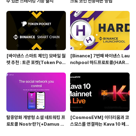
수 있는 스테이킹 기능 출시
크로 코인 전송하는 방법
[바이낸스 스마트 체인] 모바일 월
[Binance] 7번째 바이낸스 Lau
렛 추천 : 토큰 포켓(Token Poc
nchpool 하드프로토콜(HAR
ket)
D) 공개
탈중앙화 개방형 소셜 네트워킹 프
[CosmosEVM] 이더리움과 코
로토콜 Nostr란?(+Damus 소
스모스를 연결하는 Kava 10 메인
개)
넷