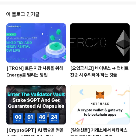
국 기반으로 꽤나 백업을 받는 곳들이 많다는 점, 그리고
(2) 비교적 후발주자임에도 불구하고 다양한 파트너십을
이 블로그 인기글
통해 PoS 생태계에서 빠르게 연결되고 성장하고 있다는
점이 매력적이라는 생각이 들었기 때문입니다. 포트폴리오
: https://data.stakerdao.com/blend BLND의 바스
켓 토큰(포트폴리오)으로는 현재 테조스(XTZ), 알고랜드
(ALGO), ..
[TRON] 트론 지갑 사용을 위해
[오입금사고] 바이낸스 → 업비트
Energy를 빌리는 방법
전송 시 주의해야 하는 것들
[CryptoGPT] AI 캡슐을 얻을
[알쓸신블] 거래소에서 메타마스