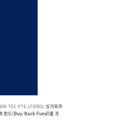
0 TEC PTE.LTD라는
싱가포르
드(Buy-Back Fund)를 조