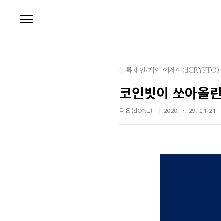
본문 바로가기
블록체인/개인 에세이(dCRYPTO)
코인빗이 쏘아올린
디온(dONΞ)
2020. 7. 29. 14:24