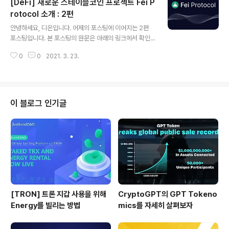
[DeFi] 새로운 스테이블코인 프로젝트 Fei P
이낸스 스마트 체인(BSC), 트론, 온톨로지, 하모니, 아이콘
등에서 유동성을 공급하고 UP토큰을 보상으로 받고 있는
rotocol 소개 : 2편
글 내용
모든 유동성 공급자들이 참여할 수 있으며, 본인의 선호에
안녕하세요, 디온입니다. 어제의 포스팅에 이어지는 2편
따라 계속해서 UP토큰으로 보유해도 되고 UNFI토큰으로
포스팅입니다. 본 포스팅의 원문은 아래의 링크에서 확인
변환을 해도 됩니다. 다만, 교환을 통해 수령하게 되는 UN
하실 수 있으며, 잡설은 생략하고 2편을 이어 나가도록 하
FI토큰은 ERC20토큰으로 참여를 위해서는 반드시 이더
0
0
2021. 3. 23.
겠습니다. 지난 1편을 보지 못하신 분들은 포스팅 하단의
리움 개인 지갑 주소를 보..
링크를 통해 1편을 먼저 읽어보시기 바랍니다. [DeFi] 탈
중앙화 스테이블코인 플랫폼 Fei Protocol 출시 정보 안
녕하세요, 디온입니다. 더 높은 자본 효율성(capital-effic
ient)를 가진 탈중앙화된 스테이블코인 프로젝트인 페이
이 블로그 인기글
프로토콜(Fei Protocol)의 플랫폼 출시 세부 정보가 지난
3월 8일에 공개되었습니다. dcrypto.tistory.com 원문
링크 : Introducing Fei Protocol 다이렉트 인센티브 FE
I는 다이렉트 인센티브(Dir..
[TRON] 트론 지갑 사용을 위해
CryptoGPT의 GPT Tokeno
Energy를 빌리는 방법
mics를 자세히 살펴보자