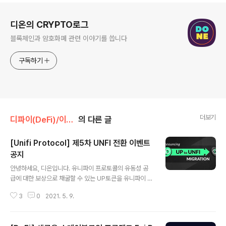
로그 정보
디온의 CRYPTO로그
블록체인과 암호화폐 관련 이야기를 씁니다
구독하기
더보기
디파이(DeFi)/이더리움
의 다른 글
[Unifi Protocol] 제5차 UNFI 전환 이벤트
공지
글 내용
안녕하세요, 디온입니다. 유니파이 프로토콜의 유동성 공
급에 대한 보상으로 채굴할 수 있는 UP토큰을 유니파이 프
로토콜의 대표 거버넌스 토큰인 UNFI토큰으로 마이그레
3
0
2021. 5. 9.
이션(변환)할 수 있는 이벤트 관련 공지가 게시되었습니다.
이번으로 5회차를 맞이하는 UP to UNFI 마이그레이션은
현재 유니파이 프로토콜이 활성화되어 있는 이더리움, 바