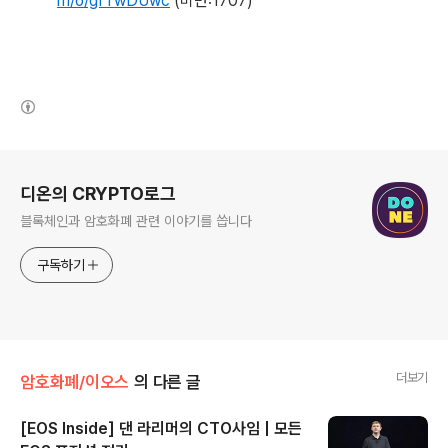
m/o/gfTwDUwc
(비번:1707)
(새창열림)
로그 정보
디온의 CRYPTO로그
블록체인과 암호화폐 관련 이야기를 씁니다
구독하기
더보기
암호화폐/이오스
의 다른 글
[EOS Inside] 댄 라리머의 CTO사임 | 모든