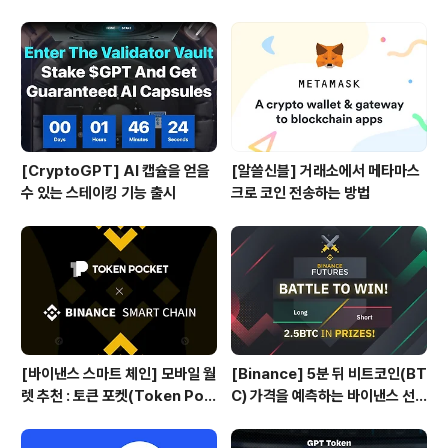
[CryptoGPT] AI 캡슐을 얻을
[알쓸신블] 거래소에서 메타마스
수 있는 스테이킹 기능 출시
크로 코인 전송하는 방법
[바이낸스 스마트 체인] 모바일 월
[Binance] 5분 뒤 비트코인(BT
렛 추천 : 토큰 포켓(Token Poc
C) 가격을 예측하는 바이낸스 선
ket)
물 Battle 게임