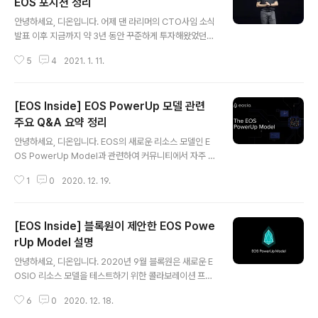
EOS 포지션 정리
글 내용
안녕하세요, 디온입니다. 어제 댄 라리머의 CTO사임 소식
발표 이후 지금까지 약 3년 동안 꾸준하게 투자해왔었던
모든 EOS를 정리하였습니다. 2018년 6월에 이오스 BP
5
4
2021. 1. 11.
투표 방법부터 시작해서 지난 3년 동안 다양한 디앱, 툴 소
개, 프라이빗키 분실자를 위한 계정 복구 방법 등 EOS Insi
de, EOS DeFi 등의 타이틀로 정말 다양한 EOS 관련 콘
[EOS Inside] EOS PowerUp 모델 관련
텐츠를 만들고 입문자분들을 열심히 도와드리곤 했었는데,
오늘부로 EOS와 관련된 모든 활동도 정리하고자 합니다.
주요 Q&A 요약 정리
글 내용
댄 라리머의 블록원 CTO사임 소식으로 인한 EOS의 가격
안녕하세요, 디온입니다. EOS의 새로운 리소스 모델인 E
향방(?)에 대해서는 홀더들 각자의 기준에 따라 의견이 분
OS PowerUp Model과 관련하여 커뮤니티에서 자주 묻
분한 것으로 보이지만, 개인적으로는 그동안 제가 EOS에
는 질문들에 대해서 간략하게 요약 정리하여 공유드립니
투자했던 돈과 시간, 개인적인 노력들이 모두 실패였음을
1
0
2020. 12. 19.
다. Q1. EOS PowerUp 모델이 뭔가요? 간단하게는 EO
인정해야 ..
S계정으로 토큰을 거래소로 전송하거나, DeFi에서 일드파
밍을 하거나, DEX에서 거래를 하는 등 계정을 이용할 때
[EOS Inside] 블록원이 제안한 EOS Powe
이더리움처럼 무조건 소량의 EOS를 지불하는 방식으로
변경되는 새로운 리소스 모델입니다. 지금까지는 EOS를
rUp Model 설명
글 내용
스테이킹한 비율만큼 CPU와 NET이라는 블록체인 리소
안녕하세요, 디온입니다. 2020년 9월 블록원은 새로운 E
스를 점유하고 사용할 수 있었으나, 이제는 모든 사용자가
OSIO 리소스 모델을 테스트하기 위한 콜라보레이션 프로
EOS를 지불하고 리소스를 임대해야만 합니다. 단, 이더리
그램을 시작했습니다. 이 새로운 모델은 EOSIO 퍼블릭 체
움이 트랜잭션 건당 수수료를 지불하는 방식이라면, 이오
6
0
2020. 12. 18.
인, 즉 EOS 메인넷에서 리소스 관리를 향상시키는 것을 목
스는 24시간 기준으로 소량의 ..