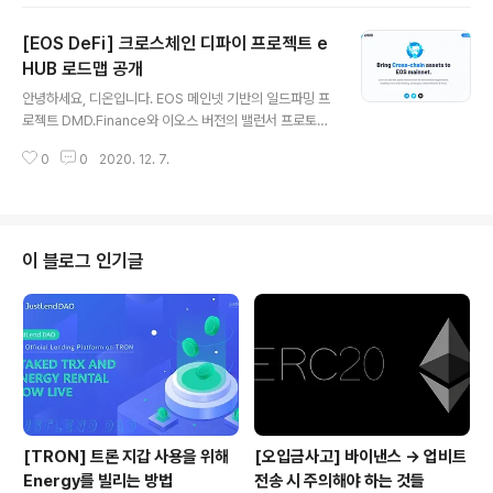
표로 합니다. EOSIO Public Chain은 우리가 잘 알고 있
는 EOS 메인넷을 의미합니다 해당 프로그램을 시작한 이
[EOS DeFi] 크로스체인 디파이 프로젝트 e
후 EOS PowerUp Model이라는 이름으로 부르는 이 새
로운 리소스 모델에 대해 커뮤니티로부터 매우 긍정적인
HUB 로드맵 공개
글 내용
피드백들이 이어졌습니다. 블록원이 제안한 새로운 리소스
안녕하세요, 디온입니다. EOS 메인넷 기반의 일드파밍 프
모델을 적용하면 사용자들은 수수료를 지불하고 24시간
로젝트 DMD.Finance와 이오스 버전의 밸런서 프로토콜
동안 자신의 계정을 네트워크에서 자유롭게 사용할 수 있
인 돌핀스왑, 거버넌스 참여 등을 통한 수익 집계기 DEOS
습니다. 또한 EOS 토큰 보유자는 사용하지 않는 EOS토큰
0
0
2020. 12. 7.
Vault 등을 개발한 EFi팀에서 다른 퍼블릭 체인들의 네이
을 예치하여 전체 ..
티브 자산들을 거래할 수 있는 크로스 체인 거래 프로토콜
eHUB의 로드맵을 공개하였습니다. eHUB 공식 웹사이트
: https://ehub.network/ 1. eHUB 간략 소개 이더리움
블록체인 위에 비트코인을 가져오는 랩트비트코인(Wrap
이 블로그 인기글
ped Bitcoin/WBTC)가 있고, 바이낸스 스마트 체인 위
에 비트코인을 가져온 BTCB가 있는 것처럼 최근 들어서
디파이 생태계의 가장 큰 트렌드는 다른 퍼블릭 체인의 네
이티브 애셋을 연결하는 것입니다. 크로스 체인 또는..
[TRON] 트론 지갑 사용을 위해
[오입금사고] 바이낸스 → 업비트
Energy를 빌리는 방법
전송 시 주의해야 하는 것들