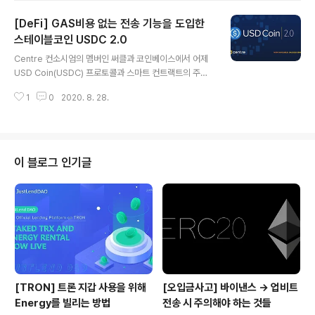
020 at 8:00 PM HKT 변경된 세일 일정 : 2020년 8월
[DeFi] GAS비용 없는 전송 기능을 도입한
31일 21시 (우리나라 시간 기준) 참가자 당 하드캡 : 7,50
0 OIN / 개당 0.08달러 (기존과 동일) 이전 퍼블릭 세일
스테이블코인 USDC 2.0
글 내용
진행 시에 공식 채널이 아닌 루트를 통한 스캠 시도가 있었
Centre 컨소시엄의 멤버인 써클과 코인베이스에서 어제
던 관계로, 혹시라도 OIN의 토큰 세일에 참여하고자 하시
USD Coin(USDC) 프로토콜과 스마트 컨트랙트의 주요
는 분들은 아래의 텔레그램 채널에 미리 들어가 계시는 것
업데이트를 발표하였습니다. 그리고 그 중에서 가장 주요
을 추천드립니다. http..
1
0
2020. 8. 28.
하게 살펴봐야 할 점이 바로 전송 시 GAS비용이 없는 Ga
sless Send 기능의 도입입니다. 원문 링크 #1 : Centre
Consortium Announces Release of USD Coin Ve
rsion 2.0 원문 링크 #2 : Major Update to USD Coi
n (USDC) Released Today Advancing Digital Dol
이 블로그 인기글
lar Stablecoin Usability & Security as Market Ca
p Hits 1.4 Billion 사용자경험을 향상시키는 Gasless S
end 이더리움..
[TRON] 트론 지갑 사용을 위해
[오입금사고] 바이낸스 → 업비트
Energy를 빌리는 방법
전송 시 주의해야 하는 것들