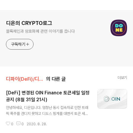
로그 정보
디온의 CRYPTO로그
블록체인과 암호화폐 관련 이야기를 씁니다
구독하기
더보기
디파이(DeFi)/디파이 일반
의 다른 글
[DeFi] 변경된 OIN Finance 토큰세일 일정
공지 (8월 31일 21시)
글 내용
안녕하세요, 디온입니다. 엄청난 동시 접속자로 인한 트래
픽 폭주를 견디지 못하고 디도스 핑계를 대면서 토큰 세일
일정을 연기했던 온톨로지 기반 DeFi 프로젝트 OIN Fina
0
0
2020. 8. 28.
nce에서 새로운 토큰 세일 일정을 공개하였습니다. 원문
링크 : OIN Public Sale Reloaded On August 31, 2