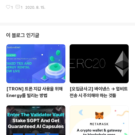
이름을 리브랜드 하였습니다. 현재 스위치오의 덱스는 이
될 예정입니다. 트위터에서 #DeFi 해시태그만 붙이면 가
미 구축이 되어 꽤나 많은 거래가 있어왔고 NEO의 NEP-
1
1
2020. 8. 15.
격이 오르는 분위기 때문인지, JustSwap에 대한 기대감
5, ..
때문인지, 아니면 최근 JST의 엄청난 상승 덕분인지는 몰
라도 최근에 TRX의 가격도 제법 좋은 분위기를 보여주고
있습니다. 오늘은 JustSwap에 대해 개략적으로 소개를
드리고, 저스트스왑 출시 이후 가장 많은 주목을 받을 가능
이 블로그 인기글
성이 있는 TRC20토큰, 저스트스왑과의 파트너십을 통한
STEEM의 가능성 등에 한 번 소개를 드리도록 하겠습니
다. #1. JustSwap이란? 저스트스왑은 아주 간단하게는
이더리움 유니스왑(Uniswap)의 트론 버전이라고 생각하
시면 됩니다. ..
[TRON] 트론 지갑 사용을 위해
[오입금사고] 바이낸스 → 업비트
Energy를 빌리는 방법
전송 시 주의해야 하는 것들