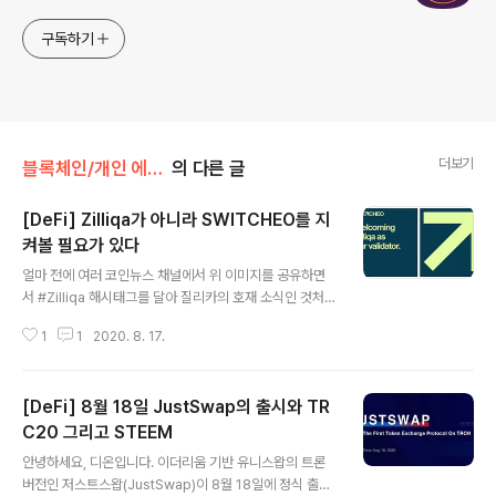
구독하기
더보기
블록체인/개인 에세이(dCRYPTO)
의 다른 글
[DeFi] Zilliqa가 아니라 SWITCHEO를 지
켜볼 필요가 있다
글 내용
얼마 전에 여러 코인뉴스 채널에서 위 이미지를 공유하면
서 #Zilliqa 해시태그를 달아 질리카의 호재 소식인 것처럼
전달했었는데, 사실 이 뉴스로 주목해야 할 것은 질리카가
1
1
2020. 8. 17.
아니라 스위치오(Switcheo)라고 할 수 있습니다. 당초 N
EO 생태계에서 대표 탈중앙화된 거래소(DEX)를 구축하는
것을 목표로 하는 스위치오팀은 실제 개발 능력이나 출시
[DeFi] 8월 18일 JustSwap의 출시와 TR
한 프로덕트에 비해 가장 저평가되어 있고 잘 알려지지 De
Fi팀 중 하나라고 할 수 있습니다. 지난 몇 년 동안 네오의
C20 그리고 STEEM
글 내용
엄청난 부진 속에서도 끊임 없는 개발을 지속해왔고, 얼마
안녕하세요, 디온입니다. 이더리움 기반 유니스왑의 트론
전에는 Switcheo Network에서 SWITCHEO로 로고와
버전인 저스트스왑(JustSwap)이 8월 18일에 정식 출시