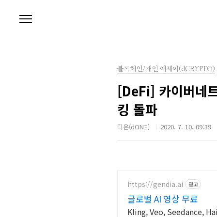
본문 바로가기
블록체인/개인 에세이(dCRYPTO)
[DeFi] 카이버네
킹 돌파
디온(dONΞ)
2020. 7. 10. 09:39
https://gendia.ai
광고
글로벌 AI 영상 무료
Kling, Veo, Seedance,