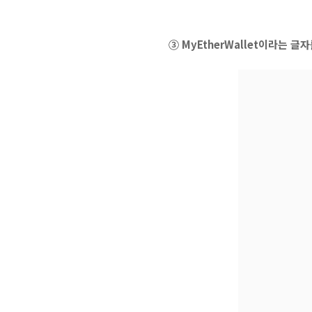
③
MyEtherWallet이라는 글