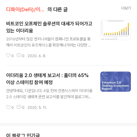
더보기
디파이(DeFi)/이더리움
의 다른 글
비트코인 오프체인 솔루션의 대세가 되어가고
있는 이더리움
글 내용
2016년부터 많은 엔지니어들이 컴패니언 프로토콜을 통
해서 비트코인의 유즈케이스를 확장해나가려는 다양한 시
도를 해오고 있습니다. 대표적인 예로는 크게 비트코인 진
0
0
2020. 6. 8.
영으로 구분되는 Liquid의 LBTC 및 라이트닝 네트워크,
그리고 이더리움 진영의 WBTC, imBTC, 등이 있죠. 그리
고 DeFi Pulse 등에서 제공하는 자료에 따르면, 이더리움
이더리움 2.0 생태계 보고서 : 홀더의 65%
이 비트코인의 오프체인 프로토콜 솔루션의 대표주자가 되
어가고 있는 것으로 보입니다. 원문 링크 : Ethereum Ha
이상 스테이킹 참여 예정
글 내용
s Become Bitcoin's Top Off-Chain Destination -
안녕하세요, 디온입니다. 4일 전에 컨센시스에서 이더리움
Coindesk 코인데스크의 기사에 따르면 WBTC, imBT
2.0 스테이킹 생태계 관련 보고서를 발간하여 블로그에서
C를 비롯한 이더리움 프로젝트들이 Liquid 및 라이트닝
제공하고 있습니다. 해당 링크 : https://consensys.ne
네트워크에 비해서 70%이상 더 많은 비트..
0
0
2020. 5. 11.
t/blog/ Blog | ConsenSys Stay on the cutting-ed
ge of the blockchain industry with news, events,
resources, and product updates from experts a
t ConsenSys. consensys.net 상기 링크를 통해서는
몇 가지 정보를 입력한 후 전체 보고서 pdf파일을 다운로
이 블로그 인기글