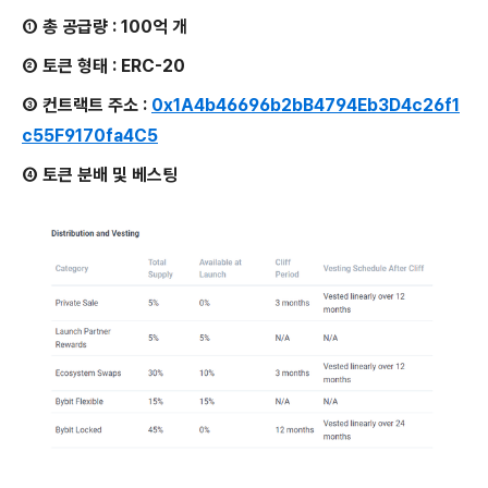
① 총 공급량 : 100억 개
② 토큰 형태 : ERC-20
③ 컨트랙트 주소 :
0x1A4b46696b2bB4794Eb3D4c26f1
c55F9170fa4C5
④ 토큰 분배 및 베스팅