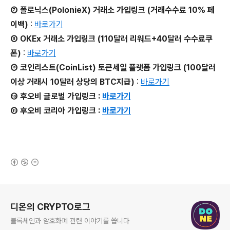
⑦ 폴로닉스(PolonieX) 거래소 가입링크 (거래수수료 10% 페
이백)
:
바로가기
⑧ OKEx 거래소 가입링크 (110달러 리워드+40달러 수수료쿠
폰)
:
바로가기
⑨ 코인리스트(CoinList) 토큰세일 플랫폼 가입링크 (100달러
이상 거래시 10달러 상당의 BTC지급)
:
바로가기
⑩ 후오비 글로벌 가입링크 :
바로가기
⑪ 후오비 코리아 가입링크 :
바로가기
(새창열림)
로그 정보
디온의 CRYPTO로그
블록체인과 암호화폐 관련 이야기를 씁니다