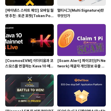
[바이낸스 스마트 체인] 모바일 월
멀티시그(Multi Signature)란
렛 추천 : 토큰 포켓(Token Poc
무엇인가
ket)
[CosmosEVM] 이더리움과 코
[Scam Alert] 파이코인(Pi Ne
스모스를 연결하는 Kava 10 메인
twork) 채굴자 개인정보 유출 위
넷
험