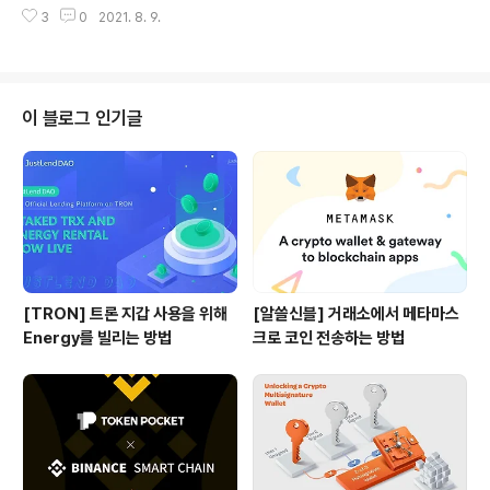
의 출시가 가까워지고 있습니다. 알파 런치패드는 빌더를
3
0
2021. 8. 9.
위해 빌더가 만든 최초이자 유일한 디파이 인큐베이터 프
로그램으로 DeFi 프로젝트를 처음부터 인큐베이팅하고 출
시 이후 해당 프로젝트가 성장하는데까지 알파 파이낸스
랩스가 지원하는 프로그램입니다. 중요한 점은 ALPHA토
큰을 스테이킹하는 경우 알파 런치패드를 통해 출시되는
이 블로그 인기글
프로젝트의 토큰들의 에어드랍을 받을 수 있다는 점이며,
BETA토큰도 ALPHA 토큰 스테이커들에게 에어드랍이
지급될 예정입니다. 베타 파이낸스는 모든 암호화폐 자산
을 차입, 대출, 공매도하는 기능을 지원하는 무허가 머니 마
켓 프로토콜로 지난 7월에 포스팅을..
[TRON] 트론 지갑 사용을 위해
[알쓸신블] 거래소에서 메타마스
Energy를 빌리는 방법
크로 코인 전송하는 방법