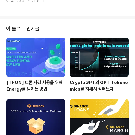
4
0
2021. 8. 11.
세일 정보에 대해서는 별도의 포스팅을 통해 다뤄보기로
2%에 해..
하고, 본 포스팅에서는 BitDAO에 대해서 간략하게 정리해
보도록 하겠습니다. DeFi 생태계의 성장으로 인해 DAO
도 점차 주목을 받고 있는 상황이긴 하지만 아직 명확한 책
임소재가 불분명하고, 투표 참여율의 문제 등의 한계로 인
이 블로그 인기글
해 DAO에 대한 회의론도 많습니다. 이러한 상황 속에서 B
itDAO는 억만장자 피터 틸을 비롯하여 금융업 투자기관 F
ounders Fund, Pantera Capital, Dragonfly Capita
l, Fenbushi, Spartan, NGC 등으로..
[TRON] 트론 지갑 사용을 위해
CryptoGPT의 GPT Tokeno
Energy를 빌리는 방법
mics를 자세히 살펴보자