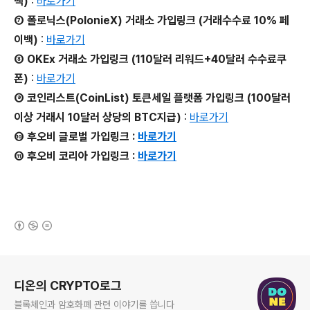
백)
:
바로가기
⑦ 폴로닉스(PolonieX) 거래소 가입링크 (거래수수료 10% 페
이백)
:
바로가기
⑧ OKEx 거래소 가입링크 (110달러 리워드+40달러 수수료쿠
폰)
:
바로가기
⑨ 코인리스트(CoinList) 토큰세일 플랫폼 가입링크 (100달러
이상 거래시 10달러 상당의 BTC지급)
:
바로가기
⑩ 후오비 글로벌 가입링크 :
바로가기
⑪ 후오비 코리아 가입링크 :
바로가기
(새창열림)
로그 정보
디온의 CRYPTO로그
블록체인과 암호화폐 관련 이야기를 씁니다