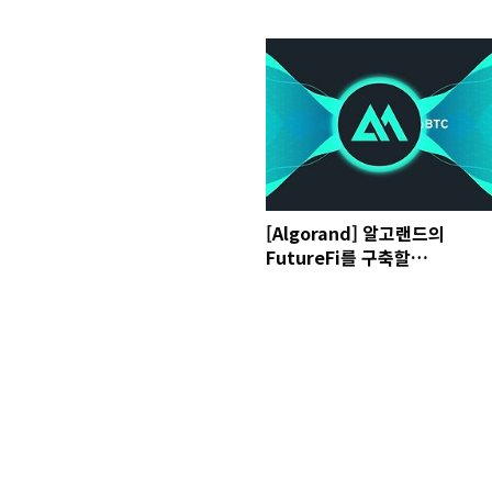
[Algorand] 알고랜드의
FutureFi를 구축할
Algomint