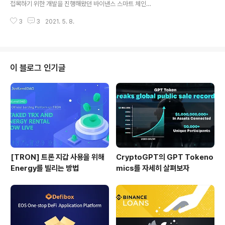
접목하기 위한 개발을 진행해왔던 바이낸스 스마트 체인(B
y.com 해커 계정에 남아 있는 자금이 추가로 세탁되는 것
SC) 기반의 P2P 옵션 프로토콜 헬멧 인슈어에서 NFT 뽑
을 막기 위해 바이낸스 팀과 연락을..
3
3
2021. 5. 8.
기 게임인 Fight for Dora를 런칭하였습니다. 헬멧 인슈
어 미디엄 : To Break New Ground: #NFT Gacha LI
VE 🔮 1. Fight for Dora란? Fight for Dora는 ERC-7
21 기반의 NFT들을 얻을 수 있는 뽑기 게임으로 팬케이크
스왑에서 IFO를 진행한 8개 프로젝트의 카드들이 포함되
이 블로그 인기글
어 있습니다. 카드 종류 : Pancakeswap, Helmet, Sot
eria, Berry, Tenet Ditto, Yieldwatch, Belt 뽑기 비용
은 HELMET토큰으로 지불하게 되며 비용은 ..
[TRON] 트론 지갑 사용을 위해
CryptoGPT의 GPT Tokeno
Energy를 빌리는 방법
mics를 자세히 살펴보자