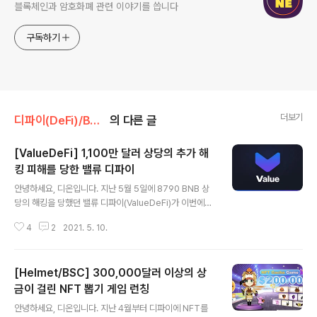
블록체인과 암호화폐 관련 이야기를 씁니다
구독하기
더보기
디파이(DeFi)/BNB체인
의 다른 글
[ValueDeFi] 1,100만 달러 상당의 추가 해
킹 피해를 당한 밸류 디파이
글 내용
안녕하세요, 디온입니다. 지난 5월 5일에 8790 BNB 상
당의 해킹을 당했던 밸류 디파이(ValueDeFi)가 이번에는
커스텀 풀(50:50이 아닌 유동성 풀)에서 대량의 해킹을 당
4
2
2021. 5. 10.
하며 더 큰 문제를 겪고 있는 중입니다. 지난 포스팅 : [Val
ueDeFi/BSC] 8790 BNB 상당의 해킹을 당한 밸류디파
이 [ValueDeFi/BSC] 8790 BNB 상당의 해킹을 당한
[Helmet/BSC] 300,000달러 이상의 상
밸류디파이 안녕하세요, 디온입니다. 어제(5월 5일) 우리
나라 시간으로 12:22경에 바이낸스 스마트 체인의 일드
금이 걸린 NFT 뽑기 게임 런칭
글 내용
옵티마이저이자 애그리게이터인 밸류디파이의 해킹 사고
안녕하세요, 디온입니다. 지난 4월부터 디파이에 NFT를
가 벌어졌습니다. 원문 링크 : vStake P dcrypto.tistor