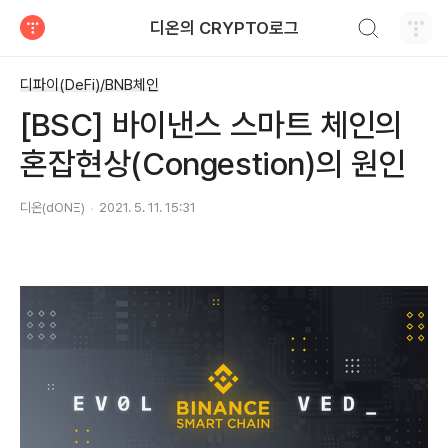
검색하기
디온의 CRYPTO로그
티스토리
디파이(DeFi)/BNB체인
[BSC] 바이낸스 스마트 체인의
혼잡현상(Congestion)의 원인
디온(dONΞ)
2021. 5. 11. 15:31