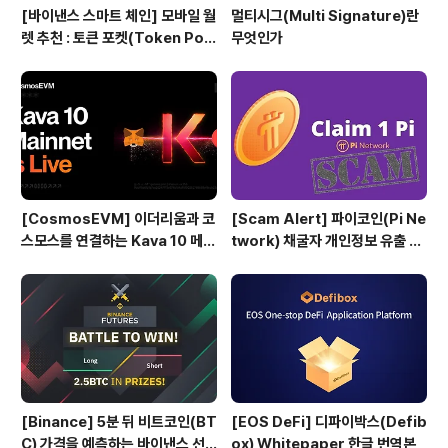
[바이낸스 스마트 체인] 모바일 월
멀티시그(Multi Signature)란
렛 추천 : 토큰 포켓(Token Poc
무엇인가
ket)
[CosmosEVM] 이더리움과 코
[Scam Alert] 파이코인(Pi Ne
스모스를 연결하는 Kava 10 메인
twork) 채굴자 개인정보 유출 위
넷
험
[Binance] 5분 뒤 비트코인(BT
[EOS DeFi] 디파이박스(Defib
C) 가격을 예측하는 바이낸스 선
ox) Whitepaper 한글 번역본