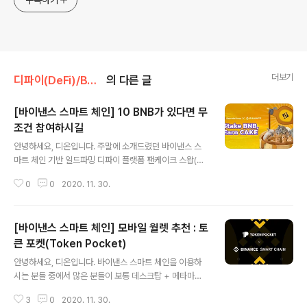
구독하기
더보기
디파이(DeFi)/BNB체인
의 다른 글
[바이낸스 스마트 체인] 10 BNB가 있다면 무
조건 참여하시길
글 내용
안녕하세요, 디온입니다. 주말에 소개드렸던 바이낸스 스
마트 체인 기반 일드파밍 디파이 플랫폼 팬케이크 스왑(Pa
ncakeSwap)의 BNB 스테이킹 이벤트를 다시 한 번 소개
0
0
2020. 11. 30.
드립니다. 뭔가 내용이 복잡하게 느껴져서 그냥 스킵하고
넘어가시는 분들이 많은 것 같은데, 해당 이벤트는 개인당
10 BNB만 참여가 가능한 관계로 수익률이 나쁘지 않은 이
[바이낸스 스마트 체인] 모바일 월렛 추천 : 토
벤트입니다. [바이낸스 스마트 체인] PancakeSwap에 1
20,000 달러 상당의 BNB 보상 풀 추가 바이낸스 거래소
큰 포켓(Token Pocket)
글 내용
나 바이낸스 스마트 체인 월렛에 10개 이상의 BNB를 보유
안녕하세요, 디온입니다. 바이낸스 스마트 체인을 이용하
중이시라면 무조건 참여하셔서 10개의 BNB를 스테이킹
시는 분들 중에서 많은 분들이 보통 데스크탑 + 메타마스
하고 한 달 동안 CAKE토큰을 채굴하실 수 있습니다. (자세
크를 이용 중이시겠지만, 항상 PC를 휴대하고 있을 수는
한 방법은 위의 포스팅을 참고하시면 됩니다) 참고로 새로
3
0
2020. 11. 30.
없다보니 괜찮은 모바일 월렛을 사용하는 것도 필수가 되