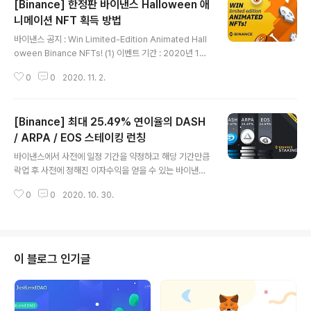
[Binance] 한정판 바이낸스 Halloween 애
니메이션 NFT 획득 방법
글 내용
바이낸스 공지 : Win Limited-Edition Animated Hall
oween Binance NFTs! (1) 이벤트 기간 : 2020년 10
월 30일 ~ 11월 9일 22시 (2) 참여방법 트위터 등 SNS
0
0
2020. 11. 2.
에서 #BinanceSmarChain 태그 삽입 후 이벤트 공유 바
이낸스 스마트체인 지갑 설정하기 팬케이크스왑, 버거스
왑, 베이커리스왑에서 거래 참여하기 NFT를 받을 지갑 주
[Binance] 최대 25.49% 연이율의 DASH
소 양식 입력하기 : 신청양식 (3) 프로젝트 개략 정보 팬케
이크스왑 : 홈페이지 / 가이드 버거스왑 : 홈페이지 / 가이드
/ ARPA / EOS 스테이킹 런칭
글 내용
베이커리스왑 : 홈페이지 / 가이드 [암호화폐(디지털자산)
바이낸스에서 사전에 일정 기간을 약정하고 해당 기간만큼
거래소 거래수수료 할인 가입링크 안내] ① 바이낸스(Bina
락업 후 사전에 정해진 이자수익을 얻을 수 있는 바이낸스
nce.com) 가입링크 (거래수수료20% 페이백) : 바로가기
스테이킹(Binance Staking)에 최대 25.49% 연이율을
② 바이낸스K..
0
0
2020. 10. 30.
지급하는 슈퍼 리워드를 추가하였습니다. 바이낸스 공지 :
Binance Staking Launches EOS, DASH & ARPA S
uper Rewards with up to 25.49% APY 지난 번에
테조스, 트론, 코스모스가 추가되었던데 이어서 이번에는
대시(DASH), 알파(ARPA), 이오스(EOS)가 추가되었고,
이 블로그 인기글
락업기간은 10일, 30일, 60일, 90일로 나뉘어 있습니다.
해당 스테이킹 상품은 10월 29일 22시에 시작되었으며
각 상품별 캡은 선착순으로 마감되는 방식입니다. 현재 가
장 높은 수익률을 가진 상..