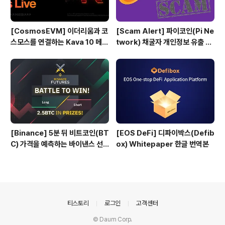
[CosmosEVM] 이더리움과 코
[Scam Alert] 파이코인(Pi Ne
스모스를 연결하는 Kava 10 메인
twork) 채굴자 개인정보 유출 위
넷
험
[Binance] 5분 뒤 비트코인(BT
[EOS DeFi] 디파이박스(Defib
C) 가격을 예측하는 바이낸스 선
ox) Whitepaper 한글 번역본
물 Battle 게임
의안내
티스토리
로그인
고객센터
© Daum Corp.