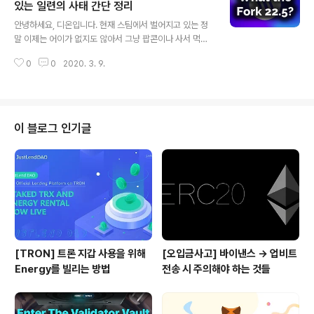
같습니다. 현재 HUNT토큰은 스팀헌트 월렛을 메타마스
있는 일련의 사태 간단 정리
글 내용
크와 연결하여 이더리움 지갑으로 전송하는 기능을 지원하
안녕하세요, 디온입니다. 현재 스팀에서 벌어지고 있는 정
고 있으며, 내 이더리움 계정으로 옮긴 HUNT토큰을 데이
말 이제는 어이가 없지도 않아서 그냥 팝콘이나 사서 먹으
빗 거래소에서 거래하는 것도 가능합니다. 아래의 설명은
면서 구경이나 해야겠다는 생각이 드는 일련의 사태에 대
(1)이더리움 계정이 있고, (2) 그 이더리움 계정이 등록된
0
0
2020. 3. 9.
해서 간략하게 정리해봅니다. An Open Letter to the C
메타마스크가 설치되어 있다는 것을 전제로 ..
ommunity - HF22.5 #1. 사태의 정리 먼저 짧게 정리하
면, 저스틴썬이 자신의 인맥을 통해 바이낸스, 후오비, 폴로
닉스 거래소에서 보관 중인 고객들의 자산 + 기타 지분을
활용하여 모든 상위 증인들을 다 갈아 엎어버리고, 독단적
이 블로그 인기글
인 하드포크를 진행하였습니다. 현재 TOP 20내 상위 증
인들은 모두 3월 2일에 새롭게 생성되어 저스틴썬의 우호
세력으로부터 투표를 받은 계정들로서 사실 상 하나의 노
드라고 보셔도 됩니다. 갑자기 이게 무슨 일인가 하실 분들
을 위해서 상..
[TRON] 트론 지갑 사용을 위해
[오입금사고] 바이낸스 → 업비트
Energy를 빌리는 방법
전송 시 주의해야 하는 것들