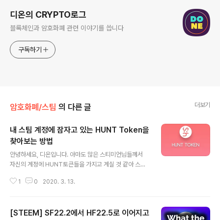
디온의 CRYPTO로그
블록체인과 암호화폐 관련 이야기를 씁니다
구독하기
더보기
암호화폐/스팀
의 다른 글
내 스팀 계정에 잠자고 있는 HUNT Token을
찾아보는 방법
글 내용
안녕하세요, 디온입니다. 아마도 많은 스티미언님들께서
자신의 계정에 HUNT토큰들을 가지고 계실 것 같아 스팀
헌트 월렛에서 HUNT토큰을 찾는 방법에 대해 소개를 드
1
0
2020. 3. 13.
립니다. 계속해서 스팀헌트에서 프로덕트 헌팅과 큐레이팅
활동을 하고 계시는 분도 계실거고, 스팀헌트 스폰서 프로
그램(스팀파워 임대)를 통해 HUNT토큰을 받아오셨던 분
[STEEM] SF22.2에서 HF22.5로 이어지고
들도 계실거고, 일전에 에어드랍을 받으신 분들도 있을 것