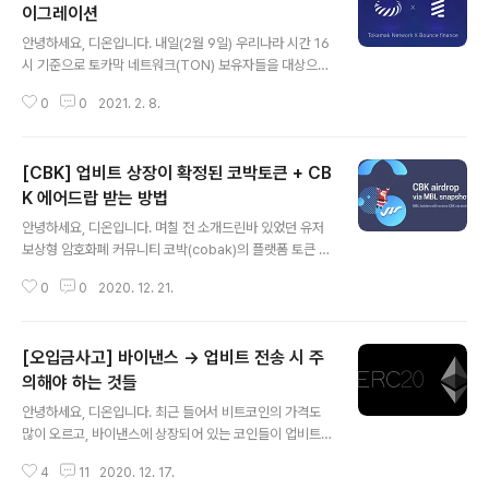
소리들이 나오고 있으나, 일단은 어떤 거래소로의 출금을
이그레이션
글 내용
지원하게 될 것인지에 대해서 살펴 볼 필요가 있습니다. 업
안녕하세요, 디온입니다. 내일(2월 9일) 우리나라 시간 16
비트의 트래블룰 솔루션 현재 원화 마켓을 지원하고 있는
시 기준으로 토카막 네트워크(TON) 보유자들을 대상으로
국내 거래소는 총 4개社로 3월 중 원화 마켓 재개 예정인
바운스 파이낸스의 AUCTION토큰 에어드랍이 진행될 예
고팍스를 포함하면 총 5개사로 요약을 할 수 있습니다. 그
0
0
2021. 2. 8.
정입니다. 개인적으로 토카막 네트워크에는 큰 관심을 두
리고 이 5대 거래소의 트래블룰 솔루션은 ..
고 있지는 않지만, 초창기부터 Bounce의 BOT토큰을 보
유하고 있던 홀더로서 바운스 파이낸스가 토카막 네트워크
[CBK] 업비트 상장이 확정된 코박토큰 + CB
레이어 2 온보딩 소식은 제법 놀랍네요. 1. 에어드랍 정보
Announcing the AUCTION Airdrop for TON Hold
K 에어드랍 받는 방법
글 내용
ers ① 스냅샷 일정 : 2021년 2월 9일 16시 ② 지급 비율
안녕하세요, 디온입니다. 며칠 전 소개드린바 있었던 유저
: TON : AUCTION = 1 : 0.002 AUCTION 해당 에어
보상형 암호화폐 커뮤니티 코박(cobak)의 플랫폼 토큰 C
드랍은 토카막 네트워크에서 이더리움 네트워크의 혼잡과
BK이 에어드랍과 함께 업비트에 상장될 예정입니다. [Co
이에 따른 혼선을 피하기 위해 특이하..
0
0
2020. 12. 21.
bak] 무비블록(MBL) 홀더 대상 CBK 에어드랍 [Cobak]
무비블록(MBL) 홀더 대상 CBK 에어드랍 예정 안녕하세
요, 디온입니다. 무비블록에서 MBL토큰 홀더들을 대상으
[오입금사고] 바이낸스 → 업비트 전송 시 주
로 국내 최대 암호화폐 커뮤니티 중 하나인 코박(Cobak)
의 플랫폼 토큰인 CBK토큰 에어드랍 이벤트를 진행합니
의해야 하는 것들
글 내용
다. 무비블록팀 공지 dcrypto.tistory.com 오늘 업비트
안녕하세요, 디온입니다. 최근 들어서 비트코인의 가격도
에서는 공지를 통해 2020년 12월 23일 15:00 경에 MB
많이 오르고, 바이낸스에 상장되어 있는 코인들이 업비트
L토큰 홀더의 스냅샷 후 CBK에어드랍을 진행한다는 소식
나 빗썸에 신규 상장하는 사례가 많아지면서 바이낸스 거
과 함께 업비트에서 CBK토큰의 거래를 지원할 예정이라
4
11
2020. 12. 17.
래소와 업비트(또는 빗썸)을 동시에 사용하는 분들의 오입