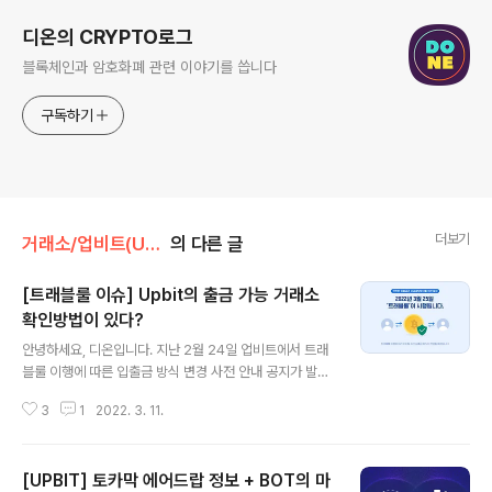
디온의 CRYPTO로그
블록체인과 암호화폐 관련 이야기를 씁니다
구독하기
더보기
거래소/업비트(UPBIT)
의 다른 글
[트래블룰 이슈] Upbit의 출금 가능 거래소
확인방법이 있다?
글 내용
안녕하세요, 디온입니다. 지난 2월 24일 업비트에서 트래
블룰 이행에 따른 입출금 방식 변경 사전 안내 공지가 발표
된 이후 많은 국내 투자자들이 과연 어떤 거래소로의 출금
3
1
2022. 3. 11.
을 지원할 것인지에 대해서 궁금해하고 있습니다. 물론 이
뿐만 아니라 빗썸과 코인원에서 개인지갑으로의 출금을 막
으면서 ①개인지갑으로의 출금이 가능할지 그리고 ②개인
[UPBIT] 토카막 에어드랍 정보 + BOT의 마
지갑으로부터의 입금이 가능할지에 대해서도 우려 섞인 목