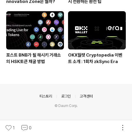
nnovation Zone은 뭘까?
시 전환하는 환전 팁
포스트 BNB가 될 해시키 거래소
OKX월렛 Cryptopedia 이벤
의 HSK토큰 채굴 방법
트 소개 : 1회차 zkSync Era
의안내
티스토리
로그인
고객센터
© Daum Corp.
1
0