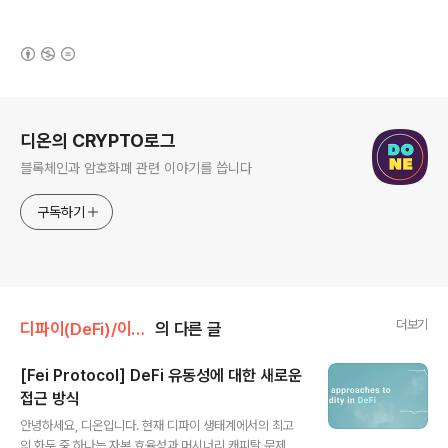
(새창열림)
로그 정보
디온의 CRYPTO로그
블록체인과 암호화폐 관련 이야기를 씁니다
구독하기
더보기
디파이(DeFi)/이더리움
의 다른 글
[Fei Protocol] DeFi 유동성에 대한 새로운
접근 방식
글 내용
안녕하세요, 디온입니다. 현재 디파이 생태계에서의 최고
의 화두 중 하나는 자본 효율성과 머시너리 캐피탈 문제 해