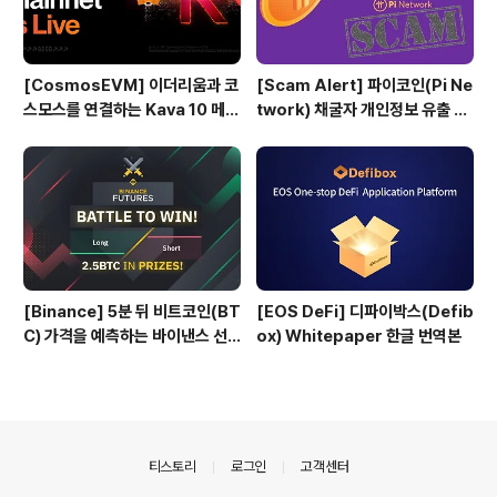
[CosmosEVM] 이더리움과 코
[Scam Alert] 파이코인(Pi Ne
스모스를 연결하는 Kava 10 메인
twork) 채굴자 개인정보 유출 위
넷
험
[Binance] 5분 뒤 비트코인(BT
[EOS DeFi] 디파이박스(Defib
C) 가격을 예측하는 바이낸스 선
ox) Whitepaper 한글 번역본
물 Battle 게임
의안내
티스토리
로그인
고객센터