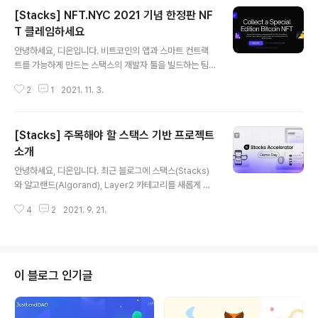
rand), Layer2 카테고리를 새롭게 추가하였습니다. 최근
[Stacks] NFT.NYC 2021 기념 한정판 NF
에 이더리움 외 레이어1 체인이라고 할 수 있는 솔라나, 루
나, 아발란 dcrypto.tistory.com 얼마 전에는 스택스 기
T 클레임하세요
글 내용
반 최초의 디파이 프로토콜이자 스테이블코인 프로젝트인
안녕하세요, 디온입니다. 비트코인의 앱과 스마트 컨트랙
Arkadiko가 출시되었고 아카디코에 이어 Stackswap,
트를 가능하게 만드는 스택스의 개발자 툴을 빌드하는 팀
Alex 등이 메인넷 출시를 준비 중에 있죠. 그러나 현재 스
이자 스택스의 공식 익스텐션 월렛인 Hiro에서 NFT.NYC
택스 커뮤니티는 DeFi 보다는 NFT 시장이..
2
1
2021. 11. 3.
2021 행사를 기념하는 1,000개의 한정판 NFT를 에어드
랍하고 있습니다. Hiro 월렛에 수수료로 지불할 소량의 S
TX를 가지고 계신 분들이라면 누구나 자유롭게 클레임할
[Stacks] 주목해야 할 스택스 기반 프로젝트
수 있으니, 혹시 스택스 지갑을 가지고 계신다면 해당 물량
이 매진되기 전에 참여해보시기 바랍니다. 링크 : https://
소개
글 내용
www.hiro.so/nftnyc 위 링크로 접속하여 클레임을 하시
안녕하세요, 디온입니다. 최근 블로그에 스택스(Stacks)
면 되고, 보다 빠르게 클레임을 하고 싶으신 경우에는 수수
와 알고랜드(Algorand), Layer2 카테고리를 새롭게 추
료를 상향 조정하시는 것을 추천드립니다. 클레임 완료 후
가하였습니다. 최근에 이더리움 외 레이어1 체인이라고 할
에 해당 NFT를 확인하고 싶으신 경우에는 STXNFT의 프
4
2
2021. 9. 21.
수 있는 솔라나, 루나, 아발란체, 팬텀 등에 강한 모멘텀이
로필 페..
왔었다면 그 다음 차례로는 스택스와 알고랜드, 니어, 셀로
정도가 되지 않을까 예상을 하고 있습니다. 그 중에서도 최
근에는 스택스에 주목을 하고 있는데, 스택스 엑셀레이터
데모 데이를 살펴보면 스택스 기반의 주요 DeFi 프로토콜
이 블로그 인기글
들을 비롯한 여러 Dapp들이 출시를 앞두고 있는 것을 확
인할 수 있습니다. 이 중에 특히 관심을 가지고 지켜보고 있
는 것이 몇가지 있는데, 간단히 정리해보면 다음과 같습니