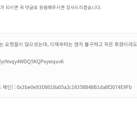
여유가 되시면 꼭 댓글로 응원해주시면 감사드리겠습니다.
는 요청들이 많으셨는데, 이제부터는 염치 불구하고 작은 후원이라도
dyrNvqy4WDQ5KQPxywquv6
m
) : 0x3be0e93D8018a05a2c16358848B1da8f2074E9Fb