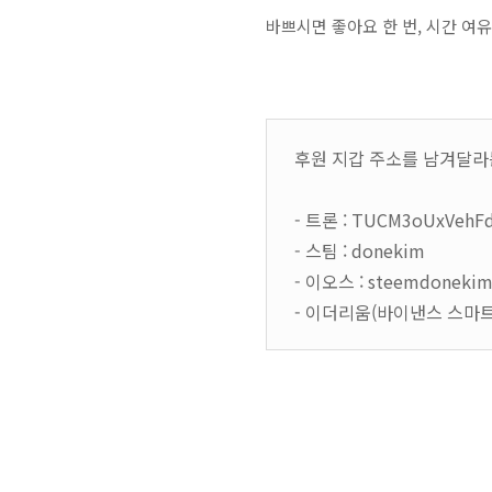
바쁘시면 좋아요 한 번, 시간 
후원 지갑 주소를 남겨달라
- 트론 : TUCM3oUxVehF
- 스팀 : donekim
- 이오스 : steemdoneki
- 이더리움(바이낸스 스마트 체인