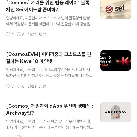
[Cosmos] 거래를 위한 범용 레이어1 블록
체인 Sei 에어드랍 준비하기
글 내용
안녕하세요, 디온입니다. 코스모스 기반의 탈중앙화 환경
에서 확장성의 문제를 해결하여 보다 원활한 거래 경험을
제공하는 것을 목표로 하는 범용 레이어1 블록체인 Sei N
0
0
2023. 5. 18.
etwork의 메인넷이 곧 출시될 예정입니다. Sei Networ
k의 상세 토크노믹스는 아직 공개되지 않았으나, 출시 당시
에는 ATOM, LUNA, SOL 홀더들 대상 에어드랍, 그리고
[CosmosEVM] 이더리움과 코스모스를 연
테스트넷 밸리데이터 및 참여자들을 대상으로 총 공급량의
1%를 에어드랍한다고 밝힌 바 있습니다. 메인넷 출시가 얼
결하는 Kava 10 메인넷
글 내용
마 남지 않았기 때문에 지금부터라도 혹시나 모를 에어드
안녕하세요, 디온입니다. 매크로의 부정적인 상황과 디지
랍을 위한 작업을 해보시는 것을 추천합니다. 참여방법 요
털자산 시장의 엄청난 하락세로 많은 투자자들과 사용자들
약 https://www.leapwallet.io/ 다운 받기 Sei Atlanti
이 이탈하고 큰 자산 손실이 발생하고 있으나 이와 동시에
c 2 테스트넷으로 설정 sei로 시작하는 지갑 주소 ..
0
0
2022. 5. 31.
다음 단계를 위한 개발들이 꾸준히 진행 중에 있습니다. 지
난 5월 26일 Cosmos SDK기반으로 다양한 DeFi Suit
e를 제공하고 있는 Kava에서는 이더리움 생태계와 코스
[Cosmos] 개발자와 dApp 우선의 생태계 :
모스 생태계를 연결하는 코체인 방식의 Kava 10 메인넷을
출시하였습니다. Kava 10 메인넷은 Kava 네트워크의 EV
Archway란?
글 내용
M(Ethereum Virtual Machine)을 황성화하여 이더리
안녕하세요, 디온입니다. 자체 메인넷이 최우선이던 시대,
움의 강력한 댑 및 개발자 생태계와 코스모스의 속도 및 상
TPS가 우선이던 시대를 지나 블록체인 생태계는 확장성
호운용성을 연결하는 허브로서의 역할을 목표로 합니다. K
과 상호운용성 그리고 블록체인이라는 네트워크가 존재하
ava 10 = 새로운 Kava 1.0의 시작 Kava 네트워크는..