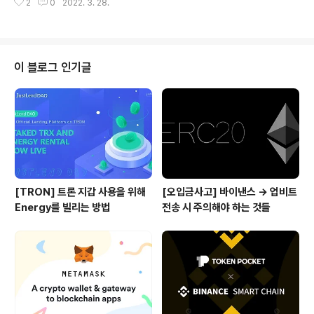
2
0
2022. 3. 28.
는 이유인 댑(dApp; Decentralized Application)이
우선이 되는 시대로 진입하고 있습니다. 코스모스 생태계
는 각각의 생태계 구성, 생태계간의 연결, 자산의 원활한 이
동을 지나 이제는 개발자와 댑을 유입하는 쪽으로 조금씩
변화해가고 있습니다. 오늘은 메인넷 출시를 앞두고 인센
이 블로그 인기글
티브화 테스트넷을 진행 중인 개발자와 댑 우선의 생태계
인 Archway에 대해서 소개를 드리도록 하겠습니다. Arc
hway란? Archway는 코스모스 생태계의 새로운 인센티
브화된 스마트 컨트랙트 체인으로, 차세대 댑 서비스를 만
드는 개발자들에게 인센티..
[TRON] 트론 지갑 사용을 위해
[오입금사고] 바이낸스 → 업비트
Energy를 빌리는 방법
전송 시 주의해야 하는 것들