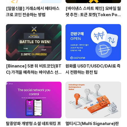
[알쓸신블] 거래소에서 메타마스
[바이낸스 스마트 체인] 모바일 월
크로 코인 전송하는 방법
렛 추천 : 토큰 포켓(Token Poc
ket)
[Binance] 5분 뒤 비트코인(BT
원화를 USDT/USDC/DAI로 즉
C) 가격을 예측하는 바이낸스 선
시 전환하는 환전 팁
물 Battle 게임
탈중앙화 개방형 소셜 네트워킹 프
멀티시그(Multi Signature)란