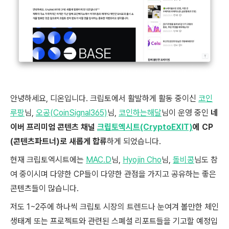
안녕하세요, 디온입니다. 크립토에서 활발하게 활동 중이신
코인
루팡
님,
오공(CoinSignal365)
님,
코인하는해달
님이 운영 중인
네
이버 프리미엄 콘텐츠 채널
크립토엑시트(CryptoEXIT)
에 CP
(콘텐츠파트너)로 새롭게 합류
하게 되었습니다.
현재 크립토엑시트에는
MAC.D
님,
Hyojin Cho
님,
돌비콩
님도 참
여 중이시며 다양한 CP들이 다양한 관점을 가지고 공유하는 좋은
콘텐츠들이 많습니다.
저도 1~2주에 하나씩 크립토 시장의 트렌드나 눈여겨 볼만한 체인
생태계 또는 프로젝트와 관련된 스폐셜 리포트들을 기고할 예정입