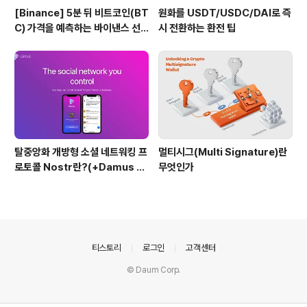
[Binance] 5분 뒤 비트코인(BT
원화를 USDT/USDC/DAI로 즉
C) 가격을 예측하는 바이낸스 선
시 전환하는 환전 팁
물 Battle 게임
탈중앙화 개방형 소셜 네트워킹 프
멀티시그(Multi Signature)란
로토콜 Nostr란?(+Damus 소
무엇인가
개)
의안내
티스토리
로그인
고객센터
© Daum Corp.