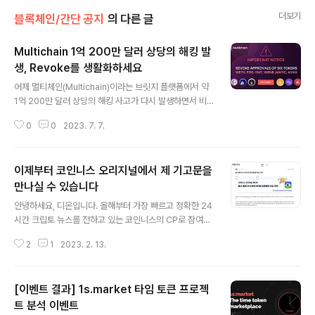
더보기
블록체인/간단 공지
의 다른 글
Multichain 1억 200만 달러 상당의 해킹 발
생, Revoke를 생활화하세요
글 내용
어제 멀티체인(Multichain)이라는 브릿지 플랫폼에서 약
1억 200만 달러 상당의 해킹 사고가 다시 발생하면서 비
트코인을 비롯한 암호화폐들의 가격이 크게 하락하고 있는
0
0
2023. 7. 7.
모습입니다. 팬텀 브릿지의 이더리움 스마트 컨트랙트에서
는 WETH 7,214개, WBTC 1,024개, USDC 5,800만
달러가 대량 인출되었는데요. 관련 뉴스 : Multichain MP
이제부터 코인니스 오리지널에서 제 기고문을
C bridge sees $100M+ outflows, sparking fear
s of exploit 지갑에서 여러 댑들을 이용하면서 토큰 사용
만나실 수 있습니다
글 내용
권한 승인(Token Approval)을 한 경우 해당 지갑 소유
안녕하세요, 디온입니다. 올해부터 가장 빠르고 정확한 24
자는 나도 모르는 사이에 내 지갑에 보유 중인 자산들을 탈
시간 크립토 뉴스를 전하고 있는 코인니스의 CP로 참여하
취당하게 됩니다. 토큰 사용권한 승인이란 말 그대로 특정
게 되었습니다. 올해 여러 크립토 리서치 업체들의 대부분
댑(Dapp)이 내 지갑..
2
1
2023. 2. 13.
이 이더리움(업그레이드, LSD, 레이어2 확장 솔루션 생태
계 등) 집중하고 있으나, 개인적으로는 이더리움 못지 않게
비트코인 생태계가 어떻게 변화하고 있는지에 대해서도 면
[이벤트 결과] 1s.market 타임 토큰 프로젝
밀히 관찰할 필요가 있다고 생각합니다. 원문 링크 : 돌고
돌아 다시 비트코인에 집중해야 하는 이유 돌고 돌아 다시
트 분석 이벤트
글 내용