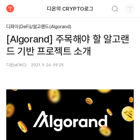
검색하기
디온의 CRYPTO로그
티스토리
디파이(DeFi)/알고랜드(Algorand)
[Algorand] 주목해야 할 알고랜
드 기반 프로젝트 소개
디온(dONΞ)
2021. 9. 24. 09:25