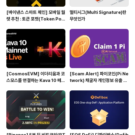
[바이낸스 스마트 체인] 모바일 월
멀티시그(Multi Signature)란
렛 추천 : 토큰 포켓(Token Poc
무엇인가
ket)
[CosmosEVM] 이더리움과 코
[Scam Alert] 파이코인(Pi Ne
스모스를 연결하는 Kava 10 메인
twork) 채굴자 개인정보 유출 위
넷
험