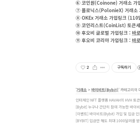
⑥ 코인원(Coinone) 거래소 
⑦ 폴로닉스(PolonieX) 거래
⑧ OKEx 거래소 가입링크 (11
⑨ 코인리스트(CoinList) 토
⑩ 후오비 글로벌 가입링크 :
바
⑪ 후오비 코리아 가입링크 :
바
2
구독하기
'
거래소
>
바이비트(Bybit)
' 카테고리의 
인터체인 NFT 플랫폼 HAVAH의 HVH 토큰 
[Bybit] 누구나 간단히 참여 가능한 바이비
[이벤트] 바이비트(Bybit) 가입 및 입금 인
[BYBIT] 입금만 해도 최대 1000달러를